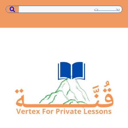
Y
E
I
o
n
n
u
s
v
e
t
t
u
a
l
b
g
o
e
p
r
a
e
m