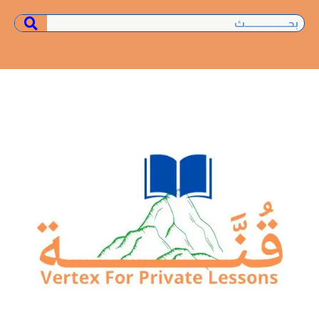
Y
E
I
o
n
n
u
s
v
e
t
t
u
a
l
b
g
o
e
p
r
a
e
m