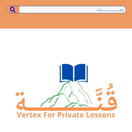
Y
E
I
o
n
n
u
s
v
e
t
t
u
a
l
b
g
o
e
p
r
a
e
m