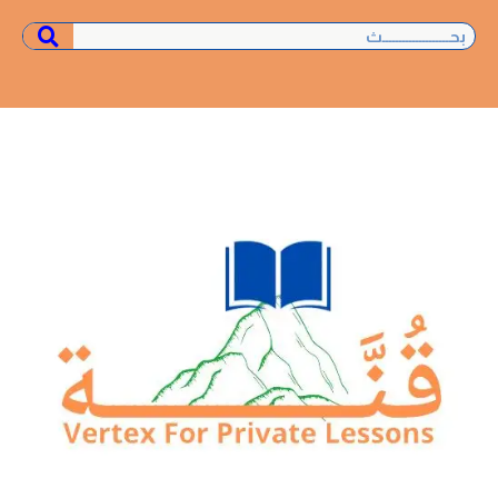
Y
E
I
o
n
n
u
s
v
e
t
t
u
a
l
b
g
o
e
p
r
a
e
m