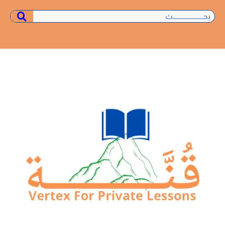
Y
E
I
o
n
n
u
s
v
e
t
t
u
a
l
b
g
o
e
p
r
a
e
m