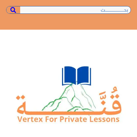
Y
E
I
o
n
n
u
s
v
e
t
t
u
a
l
b
g
o
e
p
r
a
e
m