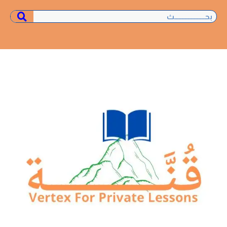
Y
E
I
o
n
n
u
s
v
e
t
t
u
a
l
b
g
o
e
p
r
a
e
m