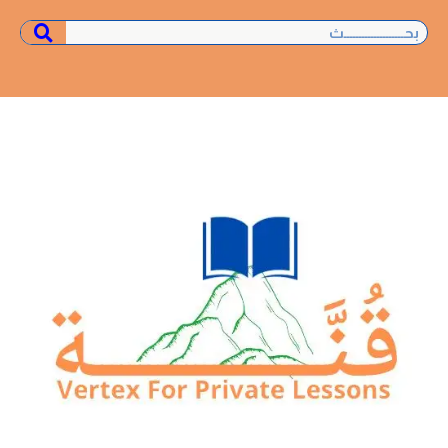
Y
E
I
o
n
n
u
s
v
e
t
t
u
a
l
b
g
o
e
p
r
a
e
m