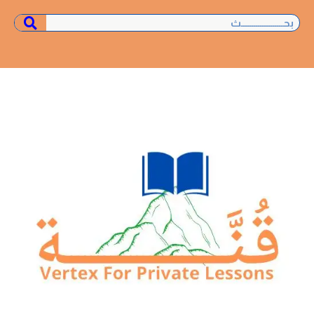
Y
E
I
o
n
n
u
s
v
e
t
t
u
a
l
b
g
o
e
p
r
a
e
m