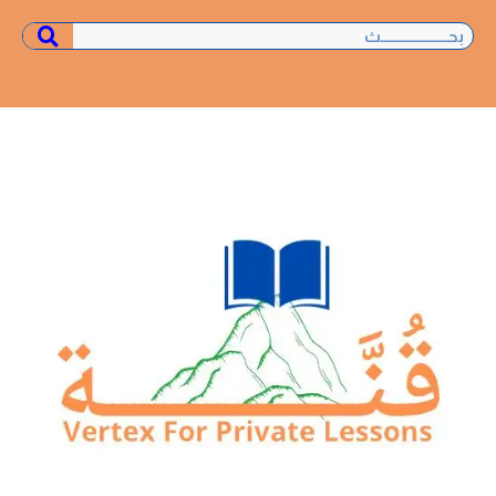
Y
E
I
o
n
n
u
s
v
e
t
t
u
a
l
b
g
o
e
p
r
a
e
m