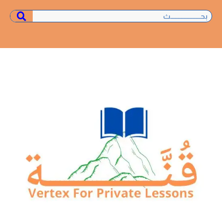
Y
E
I
o
n
n
u
s
v
e
t
t
u
a
l
b
g
o
e
p
r
a
e
m